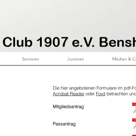
Senioren
Junioren
Medien & C
Die hier angebotenen Formulare im pdf-F
Acrobat Reader
oder
Foxit
betrachten un
Mitgliedsantrag
Mitgliedsantrag
Passantrag
Passantrag